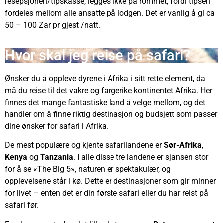
resepsjonen/tipskasse, legges ikke på rommet, fordi tipsen
fordeles mellom alle ansatte på lodgen. Det er vanlig å gi ca
50 – 100 Zar pr gjest /natt.
Hvor skal jeg reise på safari?
Ønsker du å oppleve dyrene i Afrika i sitt rette element, da
må du reise til det vakre og fargerike kontinentet Afrika. Her
finnes det mange fantastiske land å velge mellom, og det
handler om å finne riktig destinasjon og budsjett som passer
dine ønsker for safari i Afrika.
De mest populære og kjente safarilandene er
Sør-Afrika
,
Kenya
og
Tanzania
. I alle disse tre landene er sjansen stor
for å se «The Big 5», naturen er spektakulær, og
opplevelsene står i kø. Dette er destinasjoner som gir minner
for livet – enten det er din første safari eller du har reist på
safari før.