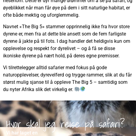
nesehorn. Dette er dyr mange drømmer om å se på safari, og
øyeblikket når man får øye på dem i sitt naturlige habitat, er
ofte både mektig og uforglemmelig.
Navnet «The Big 5» stammer opprinnelig ikke fra hvor store
dyrene er, men fra at dette ble ansett som de fem farligste
dyrene å jakte på til fots. I dag handler det heldigvis kun om
opplevelse og respekt for dyrelivet – og å få se disse
ikoniske dyrene på nært hold, på deres egne premisser.
Vi tilrettelegger alltid safarier med fokus på gode
naturopplevelser, dyrevelferd og trygge rammer, slik at du får
størst mulig sjanse til å oppleve The Big 5 – samtidig som
du nyter Afrika slik det virkelig er.
Hvor skal jeg reise på safari?
Vi har laget en