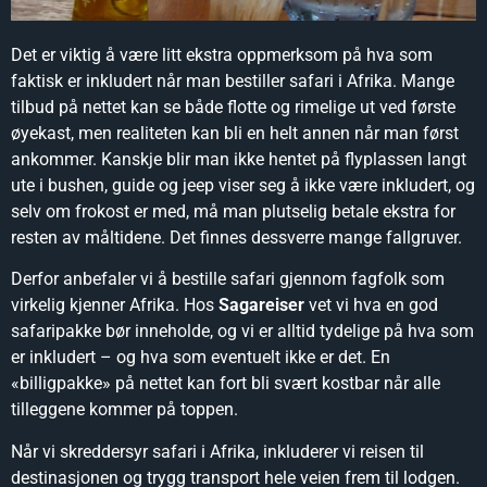
Det er viktig å være litt ekstra oppmerksom på hva som
faktisk er inkludert når man bestiller safari i Afrika. Mange
tilbud på nettet kan se både flotte og rimelige ut ved første
øyekast, men realiteten kan bli en helt annen når man først
ankommer. Kanskje blir man ikke hentet på flyplassen langt
ute i bushen, guide og jeep viser seg å ikke være inkludert, og
selv om frokost er med, må man plutselig betale ekstra for
resten av måltidene. Det finnes dessverre mange fallgruver.
Derfor anbefaler vi å bestille safari gjennom fagfolk som
virkelig kjenner Afrika. Hos
Sagareiser
vet vi hva en god
safaripakke bør inneholde, og vi er alltid tydelige på hva som
er inkludert – og hva som eventuelt ikke er det. En
«billigpakke» på nettet kan fort bli svært kostbar når alle
tilleggene kommer på toppen.
Når vi skreddersyr safari i Afrika, inkluderer vi reisen til
destinasjonen og trygg transport hele veien frem til lodgen.