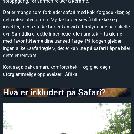
soloppgang, før varmen rekker å komme.
Det er mange som forbinder safari med kaki-fargede klær, og
det er ikke uten grunn. Mørke farger sies å tiltrekke seg
insekter, mens sterke farger kan virke forstyrrende på enkelte
dyr. Samtidig er dette ingen regel uten unntak – ta gjerne
med favorittklærne dine uansett farge. På lodgen gjelder
ingen slike «safariregler»; det er kun ute på safari i åpne biler
dette er relevant.
Kort sagt: pakk smart, komfortabelt – og gled deg til
uforglemmelige opplevelser i Afrika.
Hva er inkludert på Safari?