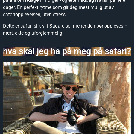
på ankomstdagen, morgen- og ettermiddagssafari på hele
dager. En perfekt rytme som gir deg mest mulig ut av
safariopplevelsen, uten stress.
Dette er safari slik vi i Sagareiser mener den bør oppleves –
nært, ekte og uforglemmelig.
hva skal jeg ha på meg på safari?