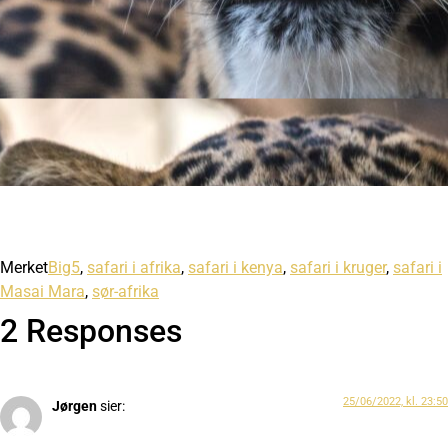
Merket
Big5
,
safari i afrika
,
safari i kenya
,
safari i kruger
,
safari i
Masai Mara
,
sør-afrika
2 Responses
25/06/2022, kl. 23:50
Jørgen
sier: