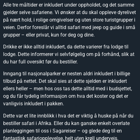
Alle tre måltider er inkludert under oppholdet, og det samme
gjelder selve safariene. Vi ønsker at du skal oppleve dyrelivet
på nært hold, i rolige omgivelser og uten store turistgrupper i
veien. Derfor foreslår vi alltid safari med jeep og guide i små
grupper – eller privat, kun for deg og dine.
Drikke er ikke alltid inkludert, da dette varierer fra lodge til
lodge. Dette informerer vi selvfølgelig om på forhånd, slik at
du har full oversikt før du bestiller.
Inngang til nasjonalparker er nesten aldri inkludert i billige
tilbud på nettet. Det skal sies at dette sjelden er inkludert
ellers heller – men hos oss tas dette alltid med i budsjettet,
og du får tydelig informasjon om hva det koster og det er
vanligvis inkludert i pakken.
Dette var et lite innblikk i hva det er viktig å huske på når du
bestiller safari i Afrika. Eller du kan ganske enkelt overlate
planleggingen til oss i Sagareiser – og glede deg til en
fantastisk safariopplevelse, helt uten krøll underveis.