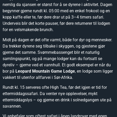
nemlig da sjansen er størst for å se dyrene i aktivitet. Dagen
begynner gjerne rundt kl. 05:00 med en enkel frokost og en
kopp kaffe eller te, før dere drar ut på 3–4 timers safari.
Underveis blir det korte pauser, før dere returnerer til lodgen
for en velsmakende brunch.
Midt på dagen er det ofte varmt, både for dyr og mennesker.
Da trekker dyrene seg tilbake i skyggen, og gjestene gjør
gjerne det samme. Svømmebassenget blir et naturlig
samlingspunkt, og på mange lodger kan du fortsatt se
dyreliv – gjerne ved et vannhull. Et godt eksempel er når du
bor på
Leopard Mountain Game Lodge
, en lodge som ligger
vakkert til utenfor allfarvei i Sør-Afrika.
Rundt kl. 15 serveres ofte High Tea, før det igjen er tid for
ettermiddagssafari. Da venter nye opplevelser, mykt
ettermiddagslys – og gjerne en drink i solnedgangen ute på
savannen.
Vi anbefaler som oftest safari i åpen landrover med egen