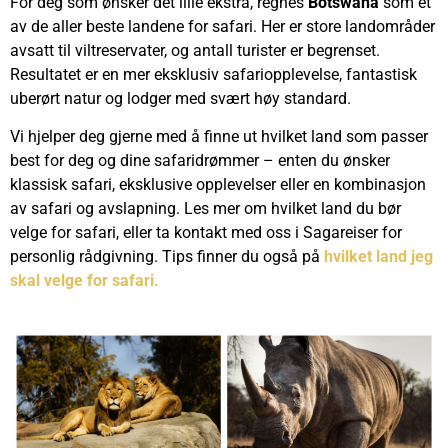
For deg som ønsker det lille ekstra, regnes
Botswana
som et
av de aller beste landene for safari. Her er store landområder
avsatt til viltreservater, og antall turister er begrenset.
Resultatet er en mer eksklusiv safariopplevelse, fantastisk
uberørt natur og lodger med svært høy standard.
Vi hjelper deg gjerne med å finne ut hvilket land som passer
best for deg og dine safaridrømmer – enten du ønsker
klassisk safari, eksklusive opplevelser eller en kombinasjon
av safari og avslapning. Les mer om hvilket land du bør
velge for safari, eller ta kontakt med oss i Sagareiser for
personlig rådgivning. Tips finner du også på
hvilket land jeg
skal velge for safari.