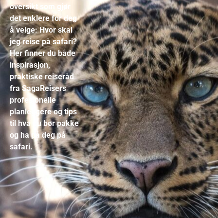
oversikt som gjør
det enklere for deg
å velge: Hvor skal
jeg reise på safari?
Her finner du både
inspirasjon,
praktiske reiseråd
fra SagaReisers
profesjonelle
planleggere og tips
til hva du bør pakke
og ha på deg på
safari.