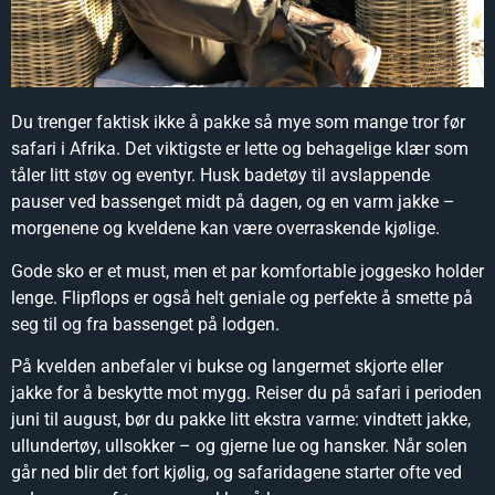
Du trenger faktisk ikke å pakke så mye som mange tror før
safari i Afrika. Det viktigste er lette og behagelige klær som
tåler litt støv og eventyr. Husk badetøy til avslappende
pauser ved bassenget midt på dagen, og en varm jakke –
morgenene og kveldene kan være overraskende kjølige.
Gode sko er et must, men et par komfortable joggesko holder
lenge. Flipflops er også helt geniale og perfekte å smette på
seg til og fra bassenget på lodgen.
På kvelden anbefaler vi bukse og langermet skjorte eller
jakke for å beskytte mot mygg. Reiser du på safari i perioden
juni til august, bør du pakke litt ekstra varme: vindtett jakke,
ullundertøy, ullsokker – og gjerne lue og hansker. Når solen
går ned blir det fort kjølig, og safaridagene starter ofte ved