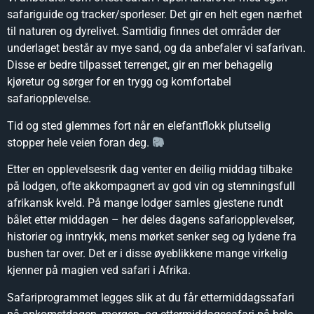
safariguide og tracker/sporleser. Det gir en helt egen nærhet
til naturen og dyrelivet. Samtidig finnes det områder der
underlaget består av mye sand, og da anbefaler vi safarivan.
Disse er bedre tilpasset terrenget, gir en mer behagelig
kjøretur og sørger for en trygg og komfortabel
safariopplevelse.
Tid og sted glemmes fort når en elefantflokk plutselig
stopper hele veien foran deg.
Etter en opplevelsesrik dag venter en deilig middag tilbake
på lodgen, ofte akkompagnert av god vin og stemningsfull
afrikansk kveld. På mange lodger samles gjestene rundt
bålet etter middagen – her deles dagens safariopplevelser,
historier og inntrykk, mens mørket senker seg og lydene fra
bushen tar over. Det er i disse øyeblikkene mange virkelig
kjenner på magien ved safari i Afrika.
Safariprogrammet legges slik at du får ettermiddagssafari