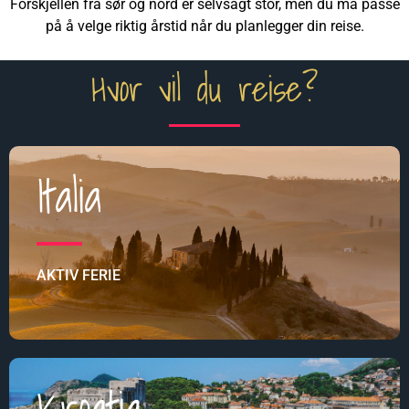
Forskjellen fra sør og nord er selvsagt stor, men du må passe
på å velge riktig årstid når du planlegger din reise.
Hvor vil du reise?
Italia
AKTIV FERIE
Kroatia