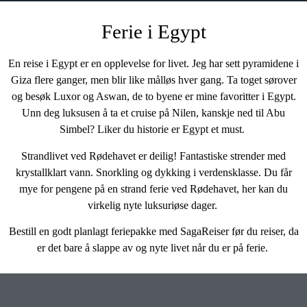
Ferie i Egypt
En reise i Egypt er en opplevelse for livet. Jeg har sett pyramidene i
Giza flere ganger, men blir like målløs hver gang. Ta toget sørover
og besøk Luxor og Aswan, de to byene er mine favoritter i Egypt.
Unn deg luksusen å ta et cruise på Nilen, kanskje ned til Abu
Simbel? Liker du historie er Egypt et must.
Strandlivet ved Rødehavet er deilig! Fantastiske strender med
krystallklart vann. Snorkling og dykking i verdensklasse. Du får
mye for pengene på en strand ferie ved Rødehavet, her kan du
virkelig nyte luksuriøse dager.
Bestill en godt planlagt feriepakke med SagaReiser før du reiser, da
er det bare å slappe av og nyte livet når du er på ferie.