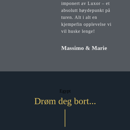
imponert av Luxor – et
absolutt høydepunkt på
turen. Alt i alt en
kjempefin opplevelse vi
vil huske lenge!
Massimo & Marie
Egypt
Drøm deg bort...