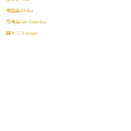
🌍
🦁🌅
Afrika
🌎
🦙⛰️
Sør-Amerika
🏰🍷🚴‍♀️
Europa