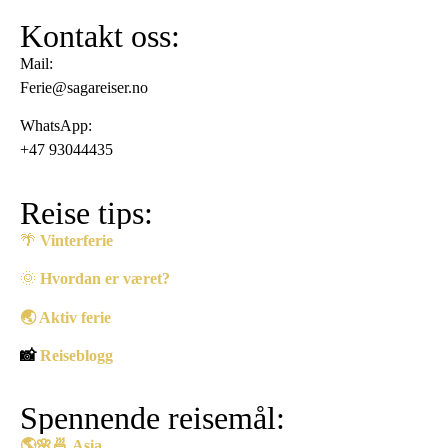
Kontakt oss:
Mail:
Ferie@sagareiser.no
WhatsApp:
+47 93044435
Reise tips:
🌴
Vinterferie
🌞
Hvordan er været?
🌏 Aktiv ferie
📸
Reiseblogg
Spennende reisemål:
🌎
🌸🍜
Asia