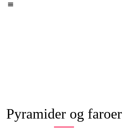
Sør-Amerika
Egypt
Pyramider og faroer