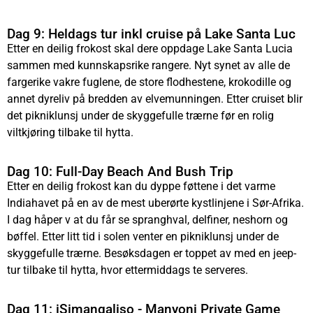
Dag 9: Heldags tur inkl cruise på Lake Santa Luc
Etter en deilig frokost skal dere oppdage Lake Santa Lucia
sammen med kunnskapsrike rangere. Nyt synet av alle de
fargerike vakre fuglene, de store flodhestene, krokodille og
annet dyreliv på bredden av elvemunningen. Etter cruiset blir
det pikniklunsj under de skyggefulle trærne før en rolig
viltkjøring tilbake til hytta.
Dag 10: Full-Day Beach And Bush Trip
Etter en deilig frokost kan du dyppe føttene i det varme
Indiahavet på en av de mest uberørte kystlinjene i Sør-Afrika.
I dag håper v at du får se spranghval, delfiner, neshorn og
bøffel. Etter litt tid i solen venter en pikniklunsj under de
skyggefulle trærne. Besøksdagen er toppet av med en jeep-
tur tilbake til hytta, hvor ettermiddags te serveres.
Dag 11: iSimangaliso - Manyoni Private Game