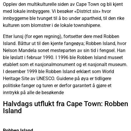
Opplev den multikulturelle siden av Cape Town og bli kjent
med lokale innbyggere. Vi besøker «District six» hvor
innbyggerne ble tvunget til å bo under apartheid, til den rike
kulturen som blomstrer i de lokale townshipene.
Etter lunsj (for egen regning), fortsetter dere med Robben
Island. Båttur ut til den kjente fangeøya; Robben Island, hvor
Nelson Mandela sonet mesteparten av sin tid i fengsel. Han
ble løslatt i februar 1990. I 1996 ble Robben Island museet
etablert som et nasjonalmonument og et nasjonalt museum.
I desember 1999 ble Robben Island erklært som World
Heritage Site av UNESCO. Guidene på øya er tidligere
politiske fanger og turen er derfor garantert å gjøre et
inntrykk på alle de besøkende
Halvdags utflukt fra Cape Town: Robben
Island
Robben Island