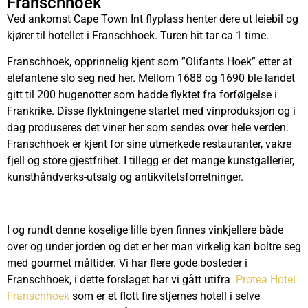
Franschhoek
Ved ankomst Cape Town Int flyplass henter dere ut leiebil og
kjører til hotellet i Franschhoek. Turen hit tar ca 1 time.
Franschhoek, opprinnelig kjent som ”Olifants Hoek” etter at
elefantene slo seg ned her. Mellom 1688 og 1690 ble landet
gitt til 200 hugenotter som hadde flyktet fra forfølgelse i
Frankrike. Disse flyktningene startet med vinproduksjon og i
dag produseres det viner her som sendes over hele verden.
Franschhoek er kjent for sine utmerkede restauranter, vakre
fjell og store gjestfrihet. I tillegg er det mange kunstgallerier,
kunsthåndverks-utsalg og antikvitetsforretninger.
I og rundt denne koselige lille byen finnes vinkjellere både
over og under jorden og det er her man virkelig kan boltre seg
med gourmet måltider. Vi har flere gode bosteder i
Franschhoek, i dette forslaget har vi gått utifra
Protea Hotel
Franschhoek
som er
et flott fire stjernes hotell i selve