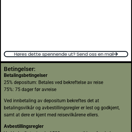
Dokument- og administrasjonsavgift: 120,- Zar
Levering og henting innen 25km radius: 600,-Zar (kontortid)
(Utenom kontortid – 1.100, – Zar)
Enveisavgift innen Sør-Afrika vil beløpe seg til maks 2.100,
– Zar
Høres dette spennende ut? Send oss en mail
Betingelser:
Betalingsbetingelser
25% depositum: Betales ved bekreftelse av reise
75%: 75 dager før avreise
Ved innbetaling av depositum bekreftes det at
betalingsvilkår og avbestillingsregler er lest og godkjent,
samt at dere er kjent med reisevilkårene ellers.
Avbestillingsregler