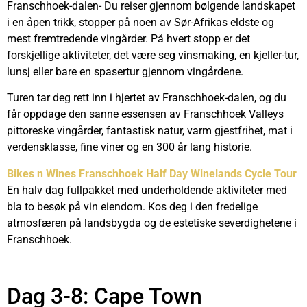
Franschhoek-dalen- Du reiser gjennom bølgende landskapet
i en åpen trikk, stopper på noen av Sør-Afrikas eldste og
mest fremtredende vingårder. På hvert stopp
er det
forskjellige aktiviteter, det være seg vinsmaking, en kjeller-tur,
lunsj eller bare en spasertur gjennom vingårdene.
Turen tar deg rett inn i hjertet av Franschhoek-dalen, og du
får
oppdage den sanne essensen av Franschhoek Valleys
pittoreske vingårder, fantastisk natur, varm gjestfrihet, mat i
verdensklasse, fine viner og en 300 år lang historie.
Bikes n Wines Franschhoek Half Day Winelands Cycle Tour
En halv dag fullpakket med underholdende aktiviteter med
bla to besøk på vin eiendom. Kos deg i den fredelige
atmosfæren på landsbygda og de estetiske severdighetene i
Franschhoek.
Dag 3-8: Cape Town