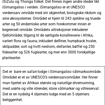
iSiZulu og Thonga folket. Det finnes ingen andre steder likt
iSimangaliso i verden. iSimangaliso er et UNESCO
verdensarv område med sin skjønnhet, biologiske rikdom og
sine økosystemer. Området er hjem til 243 sjeldne og truede
arter og 50 endemiske arter som forekommer innen et
begrenset område. Områdets attraksjoner inkluderer
fjellområder, tilgang til de sørligste korallrevene i Afrika,
variert flora og fauna; inkludert delfiner, humpback hvaler,
skilpadder, sort og hvitt neshorn, elefanter, bøffel og 250
fiskearter og 526 fuglearter, og mer enn 3000 forskjellige
plantearter.
Det er bare en safari-lodge i iSimangaliso våtmarksområde.
Området er et av UNESCO’s verdensarvområder. Her finner
man hjertet av Afrikas største og naturlige elvemunning,
med urørte og ville strender, store våtmarker og viltreservat.
Det er en nydelig 4 stjerners lodge med en 5 stjerners
beliggenhet.