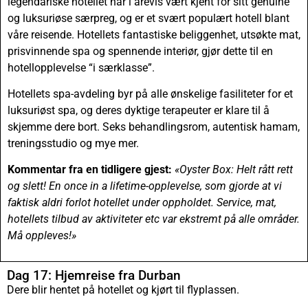
legendariske hotellet har i årevis vært kjent for sitt genuine
og luksuriøse særpreg, og er et svært populært hotell blant
våre reisende. Hotellets fantastiske beliggenhet, utsøkte mat,
prisvinnende spa og spennende interiør, gjør dette til en
hotellopplevelse “i særklasse”.
Hotellets spa-avdeling byr på alle ønskelige fasiliteter for et
luksuriøst spa, og deres dyktige terapeuter er klare til å
skjemme dere bort. Seks behandlingsrom, autentisk hamam,
treningsstudio og mye mer.
Kommentar fra en tidligere gjest:
«Oyster Box: Helt rått rett
og slett! En once in a lifetime-opplevelse, som gjorde at vi
faktisk aldri forlot hotellet under oppholdet. Service, mat,
hotellets tilbud av aktiviteter etc var ekstremt på alle områder.
Må oppleves!»
Dag 17: Hjemreise fra Durban
Dere blir hentet på hotellet og kjørt til flyplassen.