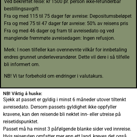
Ved bekreftet reise: kr 1500 pr. person ikke-refunderbar
bestillingsavgift
Fra og med 115 til 75 dager før avreise: Depositumsbeløpet
Fra og med 75 til 47 dager før avreise: 50% av reisens pris
Fra og med 46 dager og fram til avreisedato og ved
manglende fremmøte avreisedagen: Ingen refusjon.
Merk: I noen tilfeller kan ovennevnte vilkår for innbetaling
endres grunnet underleverandører. Dette vil dere i så tilfelle
bli informert om.
NB! Vi tar forbehold om endringer i valutakurs.
NB! Viktig å huske:
Sjekk at passet er gyldig i minst 6 måneder utover tiltenkt
avreisedato. Dersom passets gyldighet ikke oppfyller
kravene, kan den reisende bli nektet inn- eller utreise på
reisetidspunktet.
Passet må ha minst 3 påfølgende blanke sider ved innreise.
Hvis reiseruten omfatter mer enn ett land, kreves det også