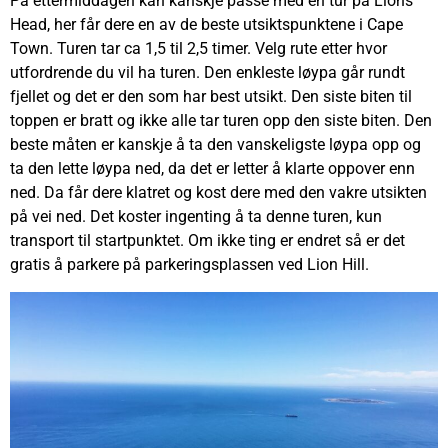
På ettermiddagen kan kanskje passe med en tur på Lions
Head, her får dere en av de beste utsiktspunktene i Cape
Town. Turen tar ca 1,5 til 2,5 timer. Velg rute etter hvor
utfordrende du vil ha turen. Den enkleste løypa går rundt
fjellet og det er den som har best utsikt. Den siste biten til
toppen er bratt og ikke alle tar turen opp den siste biten. Den
beste måten er kanskje å ta den vanskeligste løypa opp og
ta den lette løypa ned, da det er letter å klarte oppover enn
ned. Da får dere klatret og kost dere med den vakre utsikten
på vei ned.
Det koster ingenting å ta denne turen, kun
transport til startpunktet. Om ikke ting er endret så er det
gratis å parkere på parkeringsplassen ved Lion Hill.