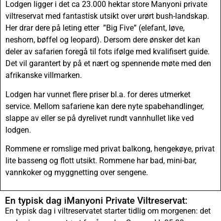
Lodgen ligger i det ca 23.000 hektar store Manyoni private
viltreservat med fantastisk utsikt over urørt bush-landskap.
Her drar dere på leting etter ”Big Five” (elefant, løve,
neshorn, bøffel og leopard). Dersom dere ønsker det kan
deler av safarien foregå til fots ifølge med kvalifisert guide.
Det vil garantert by på et nært og spennende møte med den
afrikanske villmarken.
Lodgen har vunnet flere priser bl.a. for deres utmerket
service. Mellom safariene kan dere nyte spabehandlinger,
slappe av eller se på dyrelivet rundt vannhullet like ved
lodgen.
Rommene er romslige med privat balkong, hengekøye, privat
lite basseng og flott utsikt. Rommene har bad, mini-bar,
vannkoker og myggnetting over sengene.
En typisk dag iManyoni Private Viltreservat:
En typisk dag i viltreservatet starter tidlig om morgenen: det