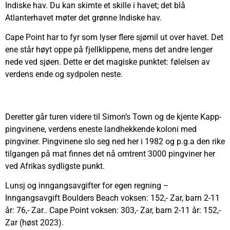
Indiske hav. Du kan skimte et skille i havet; det blå
Atlanterhavet møter det grønne Indiske hav.
Cape Point har to fyr som lyser flere sjømil ut over havet. Det
ene står høyt oppe på fjellklippene, mens det andre lenger
nede ved sjøen. Dette er det magiske punktet: følelsen av
verdens ende og sydpolen neste.
Deretter går turen videre til Simon’s Town og de kjente Kapp-
pingvinene, verdens eneste landhekkende koloni med
pingviner. Pingvinene slo seg ned her i 1982 og p.g.a den rike
tilgangen på mat finnes det nå omtrent 3000 pingviner her
ved Afrikas sydligste punkt.
Lunsj og inngangsavgifter for egen regning –
Inngangsavgift Boulders Beach voksen: 152,- Zar, barn 2-11
år: 76,- Zar.. Cape Point voksen: 303,- Zar, barn 2-11 år: 152,-
Zar (høst 2023).