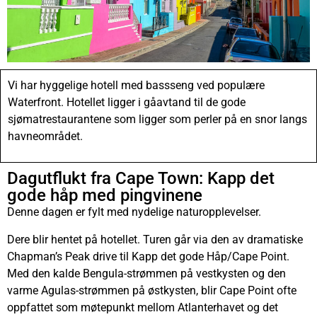
Vi har hyggelige hotell med bassseng ved populære
Waterfront. Hotellet ligger i gåavtand til de gode
sjømatrestaurantene som ligger som perler på en snor langs
havneo
mrådet.
Dagutflukt fra Cape Town: Kapp det
gode håp med pingvinene
Denne dagen er fylt med nydelige naturopplevelser.
Dere blir hentet på hotellet. Turen går via den av dramatiske
Chapman’s Peak drive til Kapp det gode Håp/Cape Point.
Med den kalde Bengula-strømmen på vestkysten og den
varme Agulas-strømmen på østkysten, blir Cape Point ofte
oppfattet som møtepunkt mellom Atlanterhavet og det