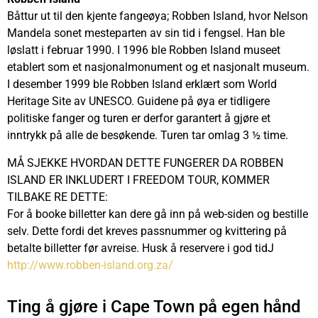
Båttur ut til den kjente fangeøya; Robben Island, hvor Nelson
Mandela sonet mesteparten av sin tid i fengsel. Han ble
løslatt i februar 1990. I 1996 ble Robben Island museet
etablert som et nasjonalmonument og et nasjonalt museum.
I desember 1999 ble Robben Island erklært som World
Heritage Site av UNESCO. Guidene på øya er tidligere
politiske fanger og turen er derfor garantert å gjøre et
inntrykk på alle de besøkende. Turen tar omlag 3 ½ time.
MÅ SJEKKE HVORDAN DETTE FUNGERER DA ROBBEN
ISLAND ER INKLUDERT I FREEDOM TOUR, KOMMER
TILBAKE RE DETTE:
For å booke billetter kan dere gå inn på web-siden og bestille
selv. Dette fordi det kreves passnummer og kvittering på
betalte billetter før avreise. Husk å reservere i god tidJ
http://www.robben-island.org.za/
Ting å gjøre i Cape Town på egen hånd