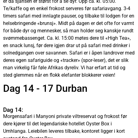
er da sjansen er størst for å se dyr. Opp ca. kl. 05:00.
Te/kaffe og en enkel frokost serveres før safariavgang. 3-4
timers safari med innlagte pauser, og tilbake til lodgen for en
helsebringende «brunsj». Midt på dagen er det ofte for varmt
for både dyr og mennesker, så man holder seg kanskje rundt
svømmebassenget. Ca. kl. 15:00 møtes dere til «High Tea»,
en snack lunsj, før dere igjen drar ut på safari med drinker i
solnedgangen over savannen. Safari er i åpen landrover med
deres egen safariguide og «tracker» (spor-leser), det er slik
man virkelig får føle Afrikas dyreliv. Vi har erfart at tid og
sted glemmes når en flokk elefanter blokkerer veien!
Dag 14 - 17 Durban
Dag 14:
Morgensafari i
Manyoni private viltreservat
og frokost før
dere kjører til det legendariske hotellet Oyster Box i
Umhlanga. Leiebilen leveres tilbake, kontoret ligger i kort