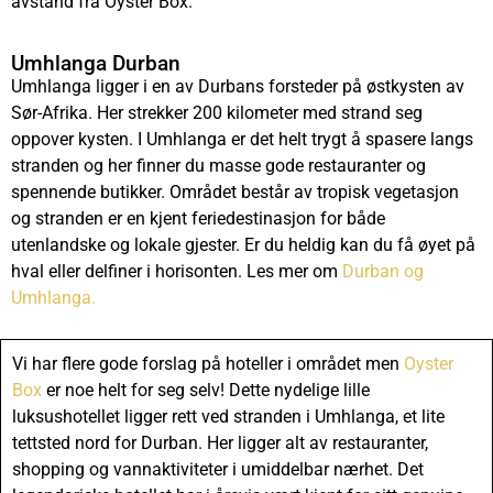
avstand fra Oyster Box.
Umhlanga Durban
Umhlanga ligger i en av Durbans forsteder på østkysten av
Sør-Afrika. Her strekker 200 kilometer med strand seg
oppover kysten. I Umhlanga er det helt trygt å spasere langs
stranden og her finner du masse gode restauranter og
spennende butikker. Området består av tropisk vegetasjon
og stranden er en kjent feriedestinasjon for både
utenlandske og lokale gjester. Er du heldig kan du få øyet på
hval eller delfiner i horisonten. Les mer om
Durban og
Umhlanga.
Vi har flere gode forslag på hoteller i området men
Oyster
Box
er noe helt for seg selv! Dette nydelige lille
luksushotellet
ligger rett ved stranden i Umhlanga, et lite
tettsted nord for Durban. Her ligger alt av restauranter,
shopping og vannaktiviteter i umiddelbar nærhet. Det