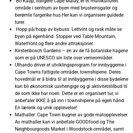
Bo Kaap, tidligere Cape Malay, er et multikulturelt
område i sentrum av byen med brusteinsgater og
berømte fargerike hus.Her kan vi organisere guidede
turer.
Hopp på/hopp av bybuss: Lettvint og rask måte se
byen på egenhånd. Stopper ved Table Mountain,
Waterfront og flere andre attraksjoner.
Kirstenbosch Gardens – en av de få botaniske hagene
som er på UNESCO sin liste over verneområder.
Uthando driver et utviklingsprogram for innbyggerne i
Cape Towns fattigste områder, townshipene. Deres
hovedmål er å bidra til at innbyggerne i disse bydelene
kan bli økonomisk uavhengige og gi aktivitetstilbud til
de som ikke har noen. Dette er en organisert tur, vi
anbefaler IKKE å gå inn i townshipene på egen hånd.
En lærerik og unik opplevelse!
Mathaller: Cape Town bugner av gode matopplevelser.
Av mathaller kan vi anbefale GOODfood og The
Neighbourgoods Market i Woodstock-området, samt