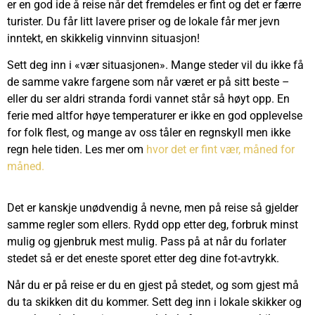
er en god ide å reise når det fremdeles er fint og det er færre
turister. Du får litt lavere priser og de lokale får mer jevn
inntekt, en skikkelig vinnvinn situasjon!
Sett deg inn i «vær situasjonen». Mange steder vil du ikke få
de samme vakre fargene som når været er på sitt beste –
eller du ser aldri stranda fordi vannet står så høyt opp. En
ferie med altfor høye temperaturer er ikke en god opplevelse
for folk flest, og mange av oss tåler en regnskyll men ikke
regn hele tiden. Les mer om
hvor det er fint vær, måned for
måned.
Det er kanskje unødvendig å nevne, men på reise så gjelder
samme regler som ellers. Rydd opp etter deg, forbruk minst
mulig og gjenbruk mest mulig. Pass på at når du forlater
stedet så er det eneste sporet etter deg dine fot-avtrykk.
Når du er på reise er du en gjest på stedet, og som gjest må
du ta skikken dit du kommer. Sett deg inn i lokale skikker og