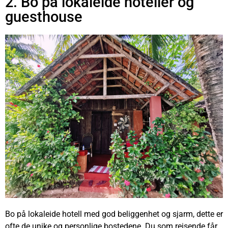
2. Bo på lokaleide hoteller og
guesthouse
Bo på lokaleide hotell med god beliggenhet og sjarm, dette er
ofte de unike og personlige bostedene. D
u som reisende får