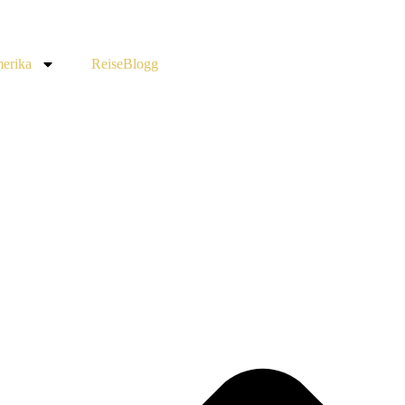
erika
ReiseBlogg