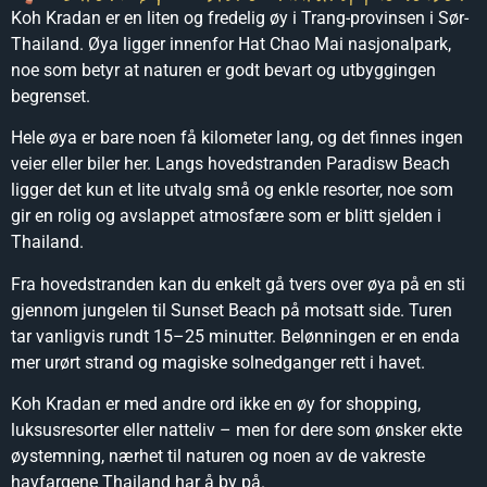
Koh Kradan er en liten og fredelig øy i Trang-provinsen i Sør-
Thailand. Øya ligger innenfor Hat Chao Mai nasjonalpark,
noe som betyr at naturen er godt bevart og utbyggingen
begrenset.
Hele øya er bare noen få kilometer lang, og det finnes ingen
veier eller biler her. Langs hovedstranden Paradisw Beach
ligger det kun et lite utvalg små og enkle resorter, noe som
gir en rolig og avslappet atmosfære som er blitt sjelden i
Thailand.
Fra hovedstranden kan du enkelt gå tvers over øya på en sti
gjennom jungelen til Sunset Beach på motsatt side. Turen
tar vanligvis rundt 15–25 minutter. Belønningen er en enda
mer urørt strand og magiske solnedganger rett i havet.
Koh Kradan er med andre ord ikke en øy for shopping,
luksusresorter eller natteliv – men for dere som ønsker ekte
øystemning, nærhet til naturen og noen av de vakreste
havfargene Thailand har å by på.