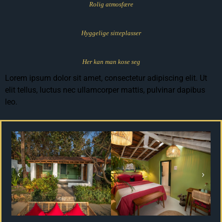
Rolig atmosfære
Hyggelige sitteplasser
Her kan man kose seg
Lorem ipsum dolor sit amet, consectetur adipiscing elit. Ut
elit tellus, luctus nec ullamcorper mattis, pulvinar dapibus
leo.