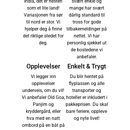
India, det er nesten
svært enkle og
som et lite land!
mange har svært
Variasjonen fra sør
dårlig standard til
til nord er stor. Vi
tross for gode
hjelper deg å finne
tilbakemeldinger på
det riktige stedet for
nettet. Vi har
deg.
personlig sjekket ut
de bostedene vi
anbefaler.
Opplevelser
Enkelt & Trygt
Vi legger inn
Du blir hentet på
opplevelser
flyplassen og alle
underveis, om du vil!
transporter og
Vi anbefaler Old Goa,
hoteller er inkludert i
Panjim og
pakkeprisen. Du skal
kryddergård, eller
bare feriere, oppleve
hva med en natt
og nyte livet!
ombord på en båt på