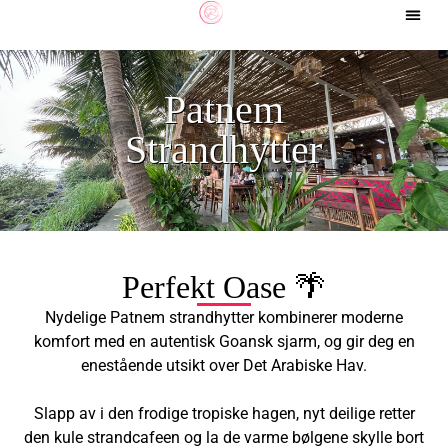
Sør-Am
Patnem
Strandhytter
Perfekt Oase 🌴
Nydelige Patnem strandhytter kombinerer moderne
komfort med en autentisk Goansk sjarm, og gir deg en
enestående utsikt over Det Arabiske Hav.
Slapp av i den frodige tropiske hagen, nyt deilige retter
den kule strandcafeen og la de varme bølgene skylle bort