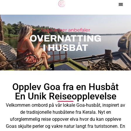
Sør-A
SagaReiser anbefaler
OVERNATTING
I HUSBÅT
Opplev Goa fra en Husbåt
En Unik Reiseopplevelse
Velkommen ombord på vår lokale Goa-husbåt, inspirert av
de tradisjonelle husbåtene fra Kerala. Nyt en
uforglemmelig reise oppover elva hvor du kan oppleve
Goas skjulte perler og vakre natur langt fra turistsonen. En