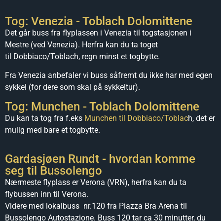
Tog: Venezia - Toblach Dolomittene
Det går buss fra flyplassen i Venezia til togstasjonen i
Mestre (ved Venezia). Herfra kan du ta toget
til
Dobbiaco/Toblach
, regn minst et togbytte.
Fra Venezia anbefaler vi buss såfremt du ikke har med egen
sykkel (for dere som skal på sykkeltur).
Tog: Munchen - Toblach Dolomittene
Du kan ta tog fra f.eks
Munchen til Dobbiaco/Toblac
h, det er
mulig med bare et togbytte.
Gardasjøen Rundt - hvordan komme
seg til Bussolengo
Nærmeste flyplass er Verona (VRN), herfra kan du ta
flybussen inn til Verona.
Videre med lokalbuss nr.120 fra
Piazza Bra Arena til
Bussolengo Autostazione. Buss 120 tar ca 30 minutter, du